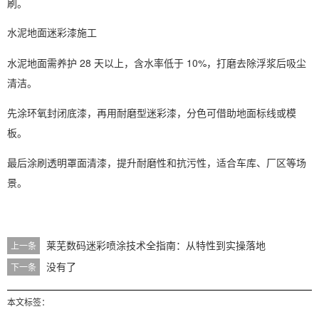
刷。
水泥地面迷彩漆施工
水泥地面需养护 28 天以上，含水率低于 10%，打磨去除浮浆后吸尘
清洁。
先涂环氧封闭底漆，再用耐磨型迷彩漆，分色可借助地面标线或模
板。
最后涂刷透明罩面清漆，提升耐磨性和抗污性，适合车库、厂区等场
景。
莱芜数码迷彩喷涂技术全指南：从特性到实操落地
上一条
没有了
下一条
本文标签：