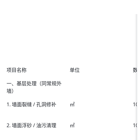
项目名称
单位
数
一、基层处理（同常规外
墙）
1. 墙面裂缝 / 孔洞修补
㎡
10
2. 墙面浮砂 / 油污清理
㎡
10