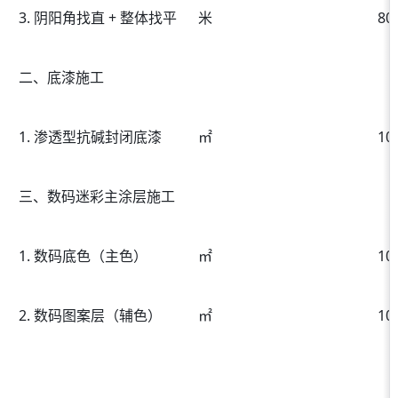
3. 阴阳角找直 + 整体找平
米
80
二、底漆施工
1. 渗透型抗碱封闭底漆
㎡
10
三、数码迷彩主涂层施工
1. 数码底色（主色）
㎡
10
2. 数码图案层（辅色）
㎡
10