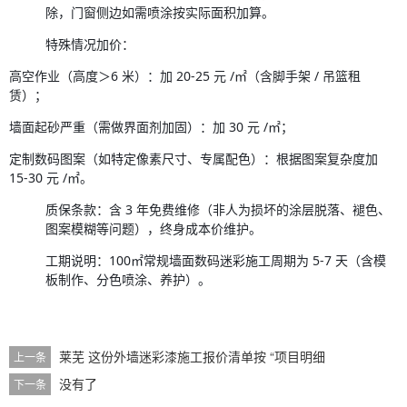
除，门窗侧边如需喷涂按实际面积加算。
特殊情况加价：
高空作业（高度＞6 米）：加 20-25 元 /㎡（含脚手架 / 吊篮租
赁）；
墙面起砂严重（需做界面剂加固）：加 30 元 /㎡；
定制数码图案（如特定像素尺寸、专属配色）：根据图案复杂度加 
15-30 元 /㎡。
质保条款：含 3 年免费维修（非人为损坏的涂层脱落、褪色、
图案模糊等问题），终身成本价维护。
工期说明：100㎡常规墙面数码迷彩施工周期为 5-7 天（含模
板制作、分色喷涂、养护）。
莱芜 这份外墙迷彩漆施工报价清单按 “项目明细
上一条
没有了
下一条